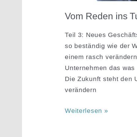
Vom Reden ins Tu
Teil 3: Neues Geschäfts
so beständig wie der Wan
einem rasch verän­dernd
Unter­nehmen das was 
Die Zukunft steht den U
verändern
Vom
Weiterlesen »
Reden
ins