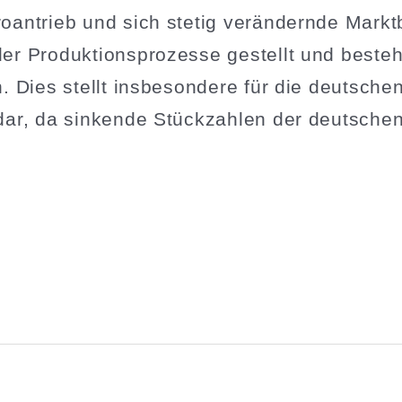
­an­trieb und sich stetig verän­dernde Mark
er Produk­ti­ons­pro­zesse gestellt und best
Dies stellt insbe­sondere für die deutschen A
dar, da sinkende Stück­zahlen der deutschen A