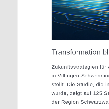
Trans­for­mation 
Zukunfts­stra­tegien fü
in Villingen-Schwen­­n
stellt. Die Studie, die i
wurde, zeigt auf 125 Se
der Region Schwarzwal