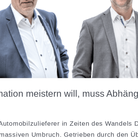
mation meistern will, muss Abhän­g
Automo­bil­zu­lie­ferer in Zeiten des Wandels D
m massiven Umbruch. Getrieben durch den Ü