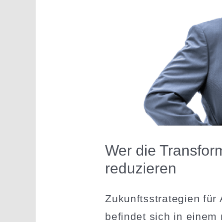
Wer die Trans­for­
reduzieren
Zukunfts­stra­tegien für 
befindet sich in eine