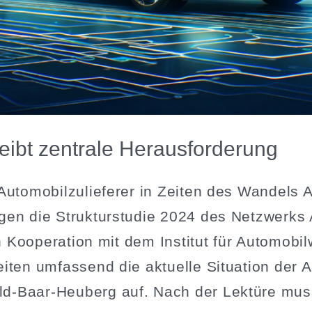
bleibt zentrale Herausforderung
r Automo­bil­zu­lie­ferer in Zeiten des Wande
ingen die Struk­tur­studie 2024 des Netzwer
n Koope­ration mit dem Institut für Automo­bil­wi
iten umfassend die aktuelle Situation der Aut
d-Baar-Heuberg auf. Nach der Lektüre muss