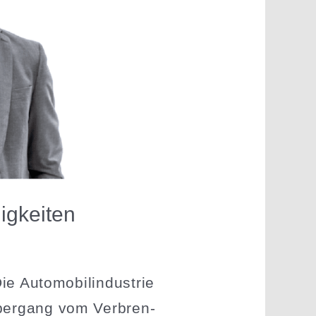
ig­keiten
ie Automo­bil­in­dustrie
bergang vom Verbren­