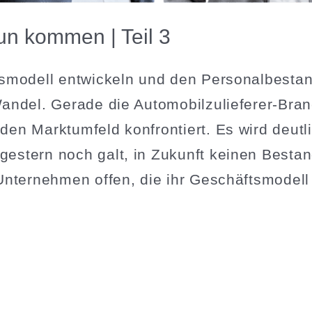
n kommen | Teil 3
­modell entwi­ckeln und den Perso­nal­be­sta
del. Gerade die Automo­­bil­­zu­­­lie­­ferer-Bra
en Markt­umfeld konfron­tiert. Es wird deutli
gestern noch galt, in Zukunft keinen Besta
nter­nehmen offen, die ihr Geschäfts­modell k