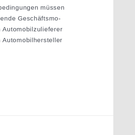
t­be­din­gungen müssen
ehende Geschäfts­mo­
utomo­bil­zu­lie­ferer
utomo­bil­her­steller