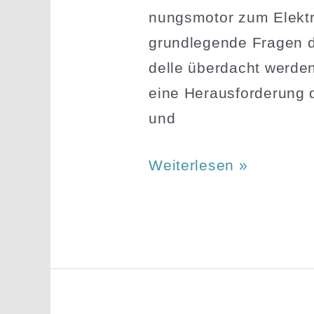
nungs­motor zum Elektro
grund­le­gende Fragen d
delle überdacht werden. 
eine Heraus­for­derung 
und
Wer
Weiterlesen »
die
Trans­
for­
mation
meistern