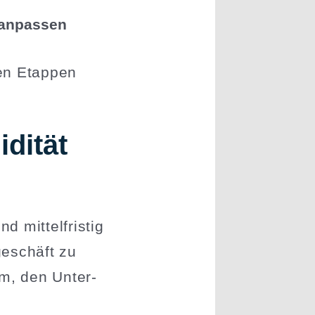
d anpassen
den Etappen
­dität
 mittel­fristig
e­schäft zu
um, den Unter­