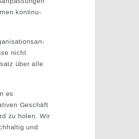
s­an­pas­sungen
men konti­nu­
ni­sa­ti­ons­an­
sse nicht
satz über alle
en es
a­tiven Geschäft
rd zu holen. Wir
chhaltig und