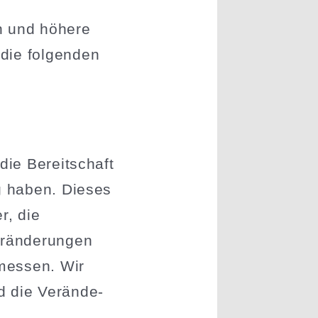
en und höhere
 die folgenden
die Bereit­schaft
lg haben. Dieses
r, die
erän­de­rungen
 messen. Wir
 die Verän­de­