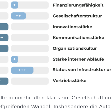
llte nunmehr allen klar sein. Gesell­schaft u
fgrei­fenden Wandel. Insbe­sondere die Automo­