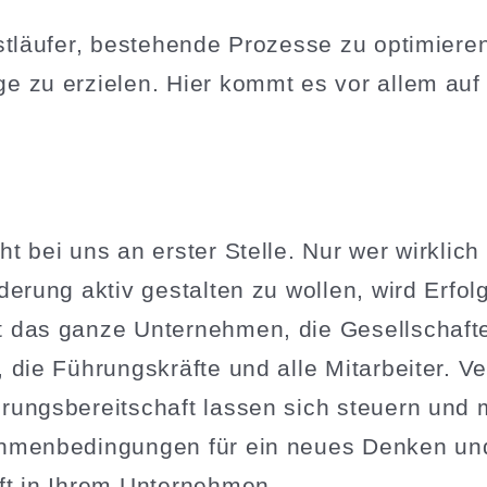
bst­läufer, bestehende Prozesse zu optimier
ge zu erzielen. Hier kommt es vor allem auf
t bei uns an erster Stelle. Nur wer wirklich 
­derung aktiv gestalten zu wollen, wird Erfo
 das ganze Unter­nehmen, die Gesell­schafte
, die Führungs­kräfte und alle Mitar­beiter. V
­rungs­be­reit­schaft lassen sich steuern und
hmen­be­din­gungen für ein neues Denken und
haft in Ihrem Unternehmen.