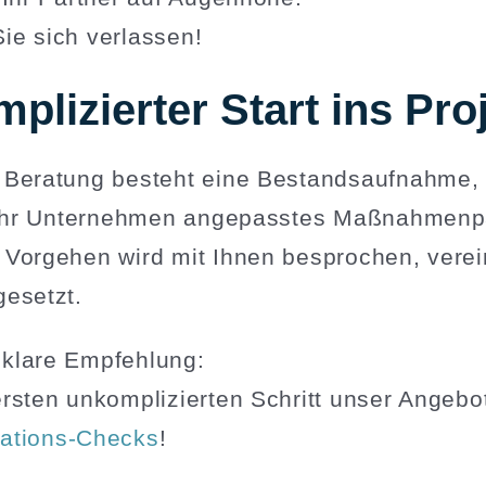
ie sich verlassen!
­pli­zierter Start ins Pro
 Beratung besteht eine Bestands­auf­nahme, 
uf Ihr Unter­nehmen angepasstes Maßnah­men­
 Vorgehen wird mit Ihnen besprochen, verei
gesetzt.
 klare Empfehlung:
rsten unkom­pli­zierten Schritt unser Angebo
ma­tions-Checks
!