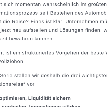
t sich momentan wahrscheinlich im größte
r­ma­ti­ons­prozess seit Bestehen des Automob
 die Reise? Eines ist klar. Unter­nehmen m
jetzt neu aufstellen und Lösungen finden, w
gkeit bewahren können.
t ist ein struk­tu­riertes Vorgehen der beste 
vollziehen.
 Serie stellen wir deshalb die drei wichtigst
ti­ons­reise“ vor.
ptimieren, Liqui­dität sichern
 erarbeiten, Innova­tionen stärken