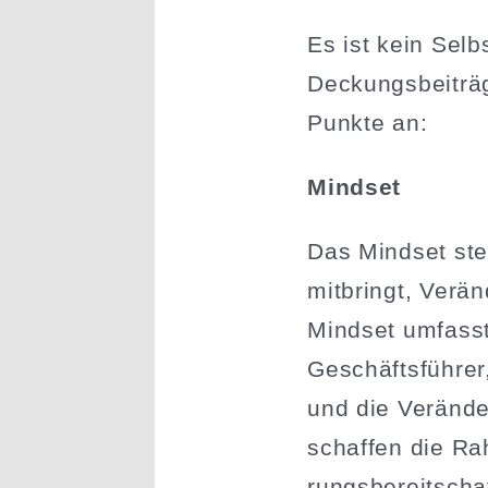
Es ist kein Sel
Deckungs­bei­trä
Punkte an:
Mindset
Das Mindset steh
mitbringt, Verän
Mindset umfasst
Geschäfts­führer
und die Verän­de
schaffen die Ra
rungs­be­reit­sc