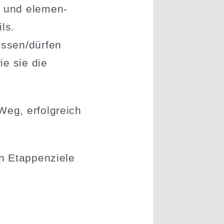
n und elemen­
ils.
üssen/dürfen
ie sie die
Weg, erfolg­reich
en Etappen­ziele