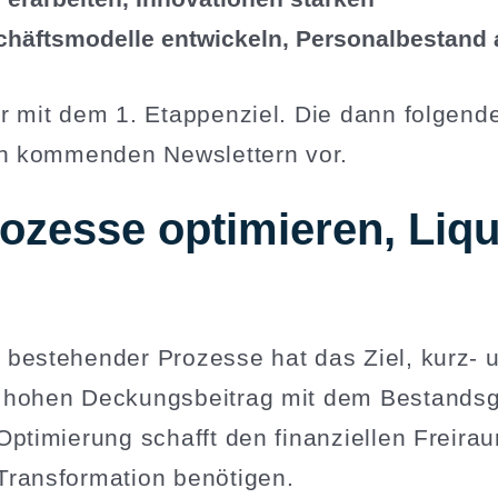
äfts­mo­delle entwi­ckeln, Perso­nal­be­stan
ir mit dem 1. Etappenziel. Die dann folgen
den kommenden Newslettern vor.
rozesse optimieren, Liqui
bestehender Prozesse hat das Ziel, kurz- und
 hohen Deckungs­beitrag mit dem Bestands­g
Optimierung schafft den finan­zi­ellen Freira
rans­for­mation benötigen.