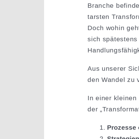
Branche befinde
tarsten Trans­fo
Doch wohin geht
sich spätestens 
Handlungs­fä­hi
Aus unserer Sich
den Wandel zu 
In einer kleinen
der „Trans­for­ma­
Prozesse o
Strategien