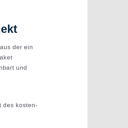
jekt
aus der ein
paket
nbart und
t des kosten­