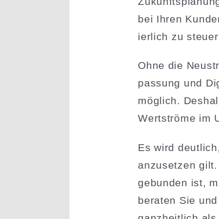
Zukunfts­planung
bei Ihren Kunde
ierlich zu steue
Ohne die Neustruk
passung und Digi
möglich. Deshal
Wertströme im 
Es wird deutlich
anzusetzen gilt.
gebunden ist, ma
beraten Sie und 
ganzheitlich al