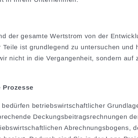
d der gesamte Wertstrom von der Entwicklu
r Teile ist grund­legend zu unter­suchen und h
r nicht in die Vergan­genheit, sondern auf 
e Prozesse
bedürfen betriebs­wirt­schaft­licher Grund­la
re­chende Deckungs­bei­trags­rech­nungen de
iebs­wirt­schaft­lichen Abrech­nungs­bogens, d