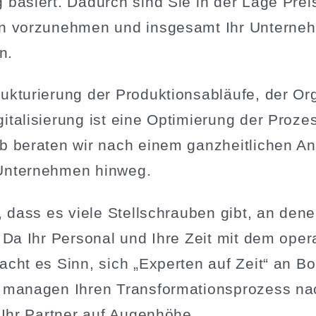
 basiert. Dadurch sind Sie in der Lage Prei
n vorzu­nehmen und insgesamt Ihr Unter­neh
rn.
­tu­rierung der Produk­ti­ons­ab­läufe, der Orga
ta­li­sierung ist eine Optimierung der Proze
b beraten wir nach einem ganzheit­lichen An
Unter­nehmen hinweg.
, dass es viele Stell­schrauben gibt, an den
 Da Ihr Personal und Ihre Zeit mit dem oper
cht es Sinn, sich „Experten auf Zeit“ an Bo
managen Ihren Trans­for­ma­ti­ons­prozess na
s Ihr Partner auf Augenhöhe.