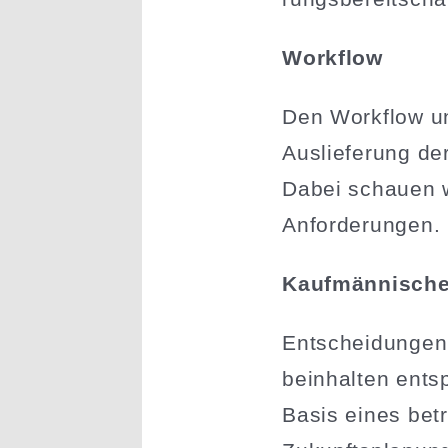
Workflow
Den Workflow un
Auslie­ferung de
Dabei schauen wi
Anforderungen.
Kaufmän­nisch
Entschei­dungen 
beinhalten entsp
Basis eines betr