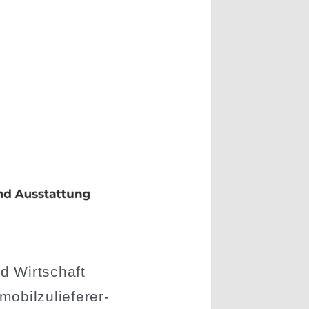
nd Wirtschaft
bil­zu­lie­ferer-