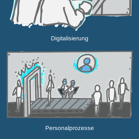
Digita­li­sierung
Perso­nal­pro­zesse