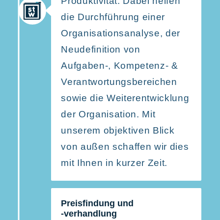
Produk­ti­vität. Dabei helfen
die Durch­führung einer
Organi­sa­ti­ons­analyse, der
Neude­fi­nition von
Aufgaben‑, Kompetenz- &
Verant­wor­tungs­be­reichen
sowie die Weiter­ent­wicklung
der Organi­sation. Mit
unserem objek­tiven Blick
von außen schaffen wir dies
mit Ihnen in kurzer Zeit.
Preis­findung und
‑verhandlung