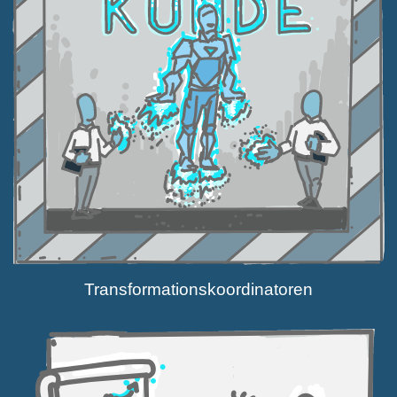
Trans­for­ma­ti­ons­ko­or­di­na­toren