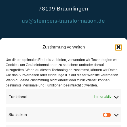
78199 Bräunlingen
us@steinbeis-transformation.de
Zustimmung verwalten
Um dir ein optimales Erlebnis zu bieten, verwenden wir Technologien wie
Cookies, um Geräteinformationen zu speichern und/oder darauf
zuzugreifen. Wenn du diesen Technologien zustimmst, können wir Daten
wie das Surfverhalten oder eindeutige IDs auf dieser Website verarbeiten.
Wenn du deine Zustimmung nicht erteilst oder zurückziehst, können
bestimmte Merkmale und Funktionen beeinträchtigt werden.
regional in Baden-Württemberg
Funktional
Immer aktiv
für mittelständische Unternehmen
in Automotive und Anlagenbau
Statistiken
Statis