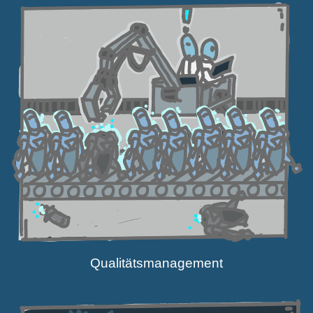
Quali­täts­ma­nagement