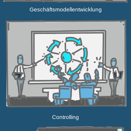
Geschäfts­mo­dell­ent­wicklung
Controlling