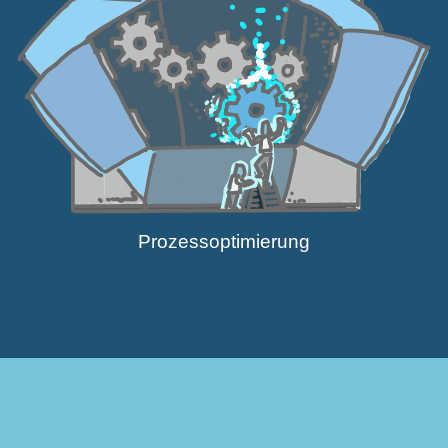
Prozess­op­ti­mierung