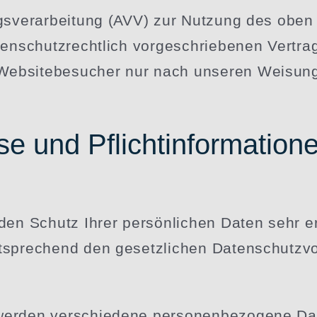
gs­ver­ar­beitung (AVV) zur Nutzung des ob
n­schutz­rechtlich vorge­schrie­benen Vertrag
 Website­be­sucher nur nach unseren Weisun
se und Pflichtinformation
en Schutz Ihrer persön­lichen Daten sehr er
spre­chend den gesetz­lichen Daten­schutz­vo
erden verschiedene perso­nen­be­zogene Dat