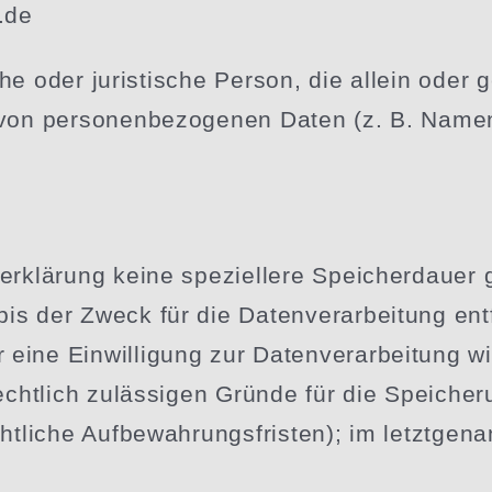
.de
­liche oder juris­tische Person, die allein o
von perso­nen­be­zo­genen Daten (z. B. Name
er­klärung keine spezi­ellere Speicher­dauer
is der Zweck für die Daten­ver­ar­beitung ent
ine Einwil­ligung zur Daten­ver­ar­beitung w
echtlich zuläs­sigen Gründe für die Speicher
t­liche Aufbe­wah­rungs­fristen); im letzt­ge­