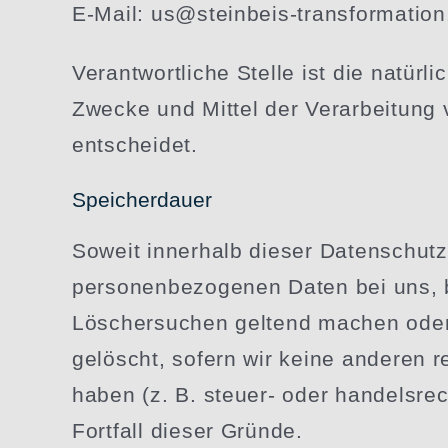
E‑Mail: us@steinbeis-transformation
Verant­wort­liche Stelle ist die natür
Zwecke und Mittel der Verar­beitung 
entscheidet.
Speicher­dauer
Soweit innerhalb dieser Daten­schutz­
perso­nen­be­zo­genen Daten bei uns, b
Löscher­suchen geltend machen oder e
gelöscht, sofern wir keine anderen r
haben (z. B. steuer- oder handels­rech
Fortfall dieser Gründe.