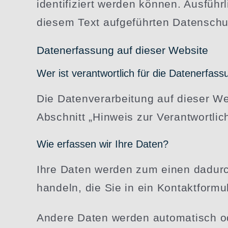
identi­fi­ziert werden können. Ausfü
diesem Text aufge­führten Datenschu
Daten­er­fassung auf dieser Website
Wer ist verant­wortlich für die Daten­er­fa
Die Daten­ver­ar­beitung auf dieser 
Abschnitt „Hinweis zur Verant­wort­li
Wie erfassen wir Ihre Daten?
Ihre Daten werden zum einen dadurch
handeln, die Sie in ein Kontakt­for­m
Andere Daten werden automa­tisch od