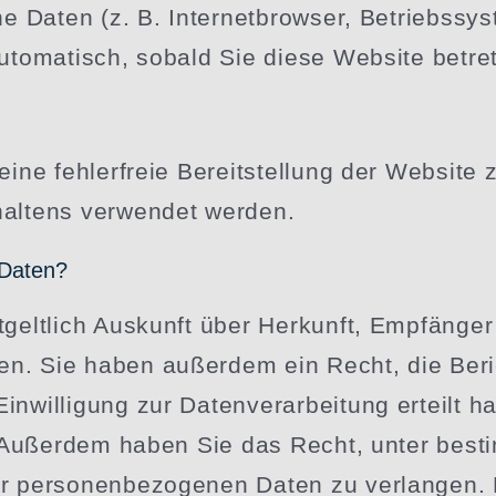
e Daten (z. B. Inter­net­browser, Betriebs­sy
utoma­tisch, sobald Sie diese Website betre
ine fehler­freie Bereit­stellung der Website
­haltens verwendet werden.
 Daten?
­geltlich Auskunft über Herkunft, Empfänger
lten. Sie haben außerdem ein Recht, die Ber
wil­ligung zur Daten­ver­ar­beitung erteilt h
en. Außerdem haben Sie das Recht, unter be
r perso­nen­be­zo­genen Daten zu verlangen.