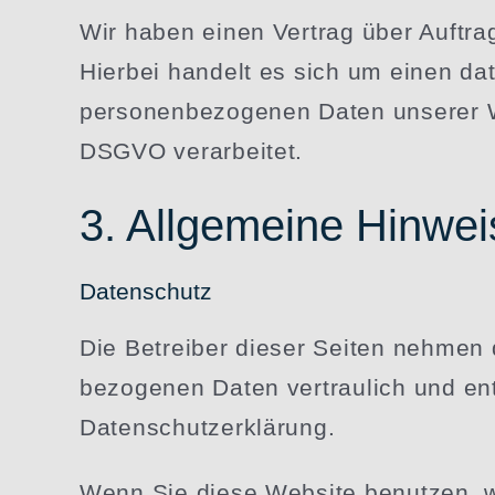
Wir haben einen Vertrag über Auftra
Hierbei handelt es sich um einen date
perso­nen­be­zo­genen Daten unserer
DSGVO verarbeitet.
3. Allge­meine Hinwei
Daten­schutz
Die Betreiber dieser Seiten nehmen d
be­zo­genen Daten vertraulich und ent
Datenschutzerklärung.
Wenn Sie diese Website benutzen, w