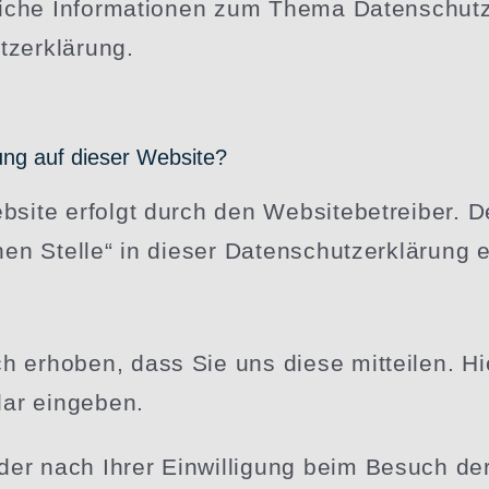
hr­liche Infor­ma­tionen zum Thema Daten­sch
tzerklärung.
ssung auf dieser Website?
Website erfolgt durch den Website­be­treiber
chen Stelle“ in dieser Daten­schutz­er­klärun
 erhoben, dass Sie uns diese mitteilen. Hi
ular eingeben.
er nach Ihrer Einwil­ligung beim Besuch d