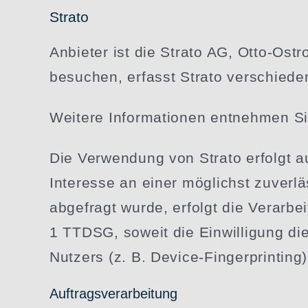
Strato
Anbieter ist die Strato AG, Otto-Ost
besuchen, erfasst Strato verschieden
Weitere Infor­ma­tionen entnehmen Si
Die Verwendung von Strato erfolgt au
Interesse an einer möglichst zuver­l
abgefragt wurde, erfolgt die Verar­b
1 TTDSG, soweit die Einwil­ligung di
Nutzers (z. B. Device-Finger­printing
Auftrags­ver­ar­beitung