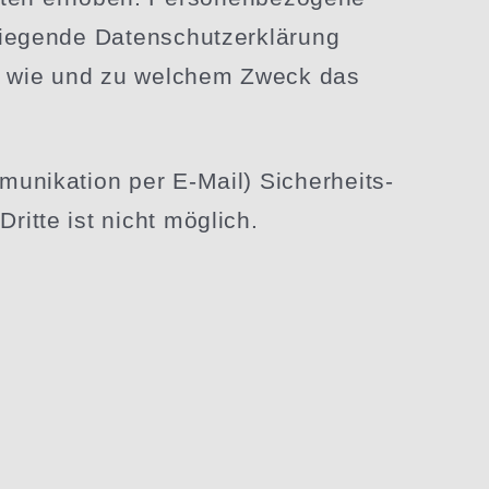
ie­gende Daten­schutz­er­klärung
ch, wie und zu welchem Zweck das
u­ni­kation per E‑Mail) Sicher­heits­
ritte ist nicht möglich.