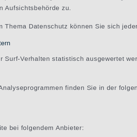
n Aufsichts­be­hörde zu.
m Thema Daten­schutz können Sie sich jede
tern
Surf-Verhalten statis­tisch ausge­wertet we
en Analy­se­pro­grammen finden Sie in der fol
ite bei folgendem Anbieter: