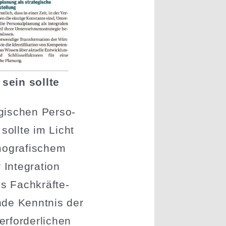
 sein sollte
gi­schen Perso­
sollte im Licht
mogra­fi­schem
 Integration
s Fachkräf­te­
ende Kenntnis der
rfor­der­lichen