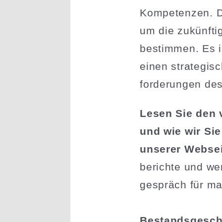
Kompe­tenzen. D
um die zukünftig
bestimmen. Es i
einen strate­gi­
for­de­rungen d
Lesen Sie den 
und wie wir Sie
unserer Websei
be­richte und we
ge­spräch für ma
Bestands­ge­sch