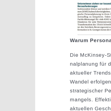
Warum Perso­nal
Die McKinsey-Stu
nal­planung für 
aktueller Trends 
Wandel erfolgen
strate­gi­scher 
mangels. Effekti
aktuellen Geschä