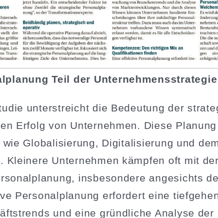
­planung Teil der Unter­neh­mens­stra­tegie
die unter­streicht die Bedeutung der strate­
den Erfolg von Unter­nehmen. Diese Planung 
wie Globa­li­sierung, Digita­li­sierung und de
. Kleinere Unter­nehmen kämpfen oft mit der
Perso­nal­planung, insbe­sondere angesichts de
ve Perso­nal­planung erfordert eine tiefge­h
fts­trends und eine gründ­liche Analyse der e