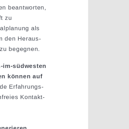
n beant­worten,
ft zu
al­planung als
 um den Heraus­
s zu begegnen.
s-im-südwesten
ten können auf
de Erfah­rungs­
­freies Kontakt­
enerieren.