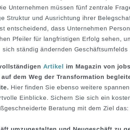
ie Unter­nehmen müssen fünf zentrale Frage
e Struktur und Ausrichtung ihrer Beleg­scha
st entscheidend, dass Unter­nehmen Perso­n
schen Pfeiler für langfris­tigen Erfolg sehen,
es sich ständig ändernden Geschäfts­um­feld
vollstän­digen
Artikel
im Magazin von job
 auf dem Weg der Trans­for­mation beglei
te.
Hier finden Sie ebenso weitere spannen
rtvolle Einblicke. Sichern Sie sich ein kosten
ßge­schnei­derte Beratung mit dem Ziel das:
äft umzuge­stalten und Neuge­schäft zu g