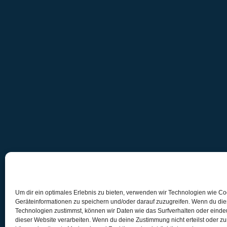
Um dir ein optimales Erlebnis zu bieten, verwenden wir Technologien wie C
Geräteinformationen zu speichern und/oder darauf zuzugreifen. Wenn du di
Technologien zustimmst, können wir Daten wie das Surfverhalten oder eindeu
dieser Website verarbeiten. Wenn du deine Zustimmung nicht erteilst oder zu