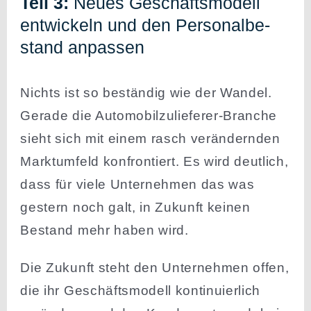
Teil 3:
Neues Geschäfts­modell
entwi­ckeln und den Perso­nal­be­
stand anpassen
Nichts ist so beständig wie der Wandel.
Gerade die Automo­bil­zu­lie­ferer-Branche
sieht sich mit einem rasch verän­dernden
Markt­umfeld konfron­tiert. Es wird deutlich,
dass für viele Unter­nehmen das was
gestern noch galt, in Zukunft keinen
Bestand mehr haben wird.
Die Zukunft steht den Unter­nehmen offen,
die ihr Geschäfts­modell konti­nu­ierlich