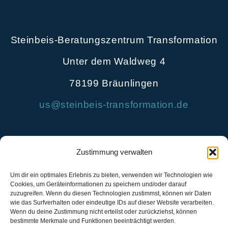
Steinbeis-Beratungszentrum Transformation
Unter dem Waldweg 4
78199 Bräunlingen
us@steinbeis-transformation.de
Zustimmung verwalten
Um dir ein optimales Erlebnis zu bieten, verwenden wir Technologien wie
Cookies, um Geräteinformationen zu speichern und/oder darauf
zuzugreifen. Wenn du diesen Technologien zustimmst, können wir Daten
wie das Surfverhalten oder eindeutige IDs auf dieser Website verarbeiten.
Wenn du deine Zustimmung nicht erteilst oder zurückziehst, können
bestimmte Merkmale und Funktionen beeinträchtigt werden.