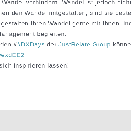
 Wandel verhindern. Wandel ist jedoch nicht
en den Wandel mitge­stalten, sind sie beste
 gestalten Ihren Wandel gerne mit Ihnen, in
anagement begleiten.
 den #
#DXDays
der
JustRelate Group
können
/eyexdEE2
ch inspi­rieren lassen!