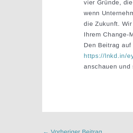
vier Gründe, die
wenn Unter­nehm
die Zukunft. Wir
Ihrem Change-M
Den Beitrag auf
https://lnkd.in
anschauen und si
←
Vorheriger Beitrag