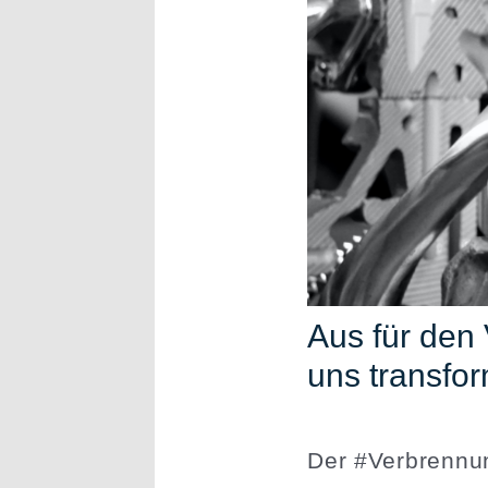
Aus für den 
uns transfor
Der #Verbren­nu