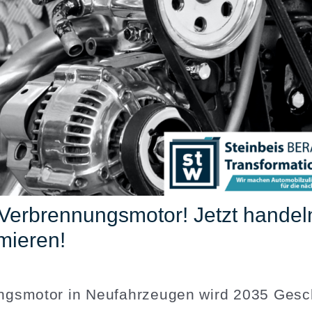
Verbren­nungs­motor! Jetzt handel
mieren!
ngs­motor in Neufahr­zeugen wird 2035 Gesch