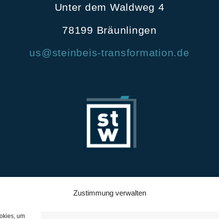
Unter dem Waldweg 4
78199 Bräunlingen
us@steinbeis-transformation.de
regional in Baden-Württemberg
Zustimmung verwalten
für mittelständische Unternehmen
ookies, um